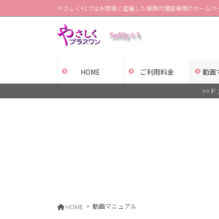
コ
ナ
やさしく+1ではお客様と密着した保険代理店専用のホームペ
ン
ビ
テ
ゲ
ン
ー
ツ
シ
に
ョ
HOME
ご利用料金
動画
移
ン
動
に
>>
移
動
動画マニュアル
HOME