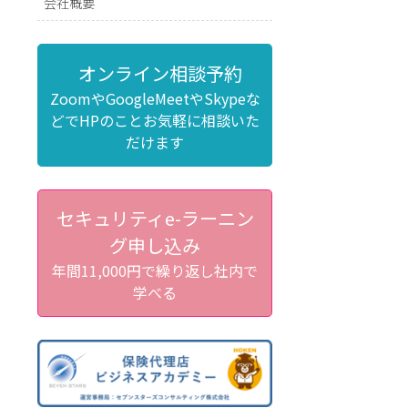
会社概要
オンライン相談予約
ZoomやGoogleMeetやSkypeな
どでHPのことお気軽に相談いた
だけます
セキュリティe-ラーニン
グ申し込み
年間11,000円で繰り返し社内で
学べる